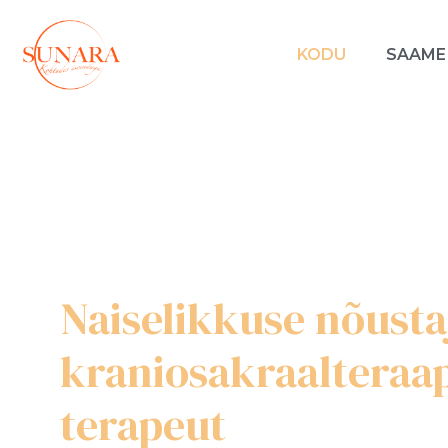
KODU
SAAME
Naiselikkuse nõustaj
kraniosakraalteraa
terapeut