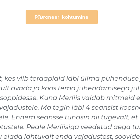
Broneeri kohtumine
t, kes viib teraapiaid läbi ülima pühenduse
likult avada ja koos tema juhendamisega ju
pidesse. Kuna Merliis valdab mitmeid eri
ajadustele. Ma tegin läbi 4 seansist koosn
ele. Ennem seansse tundsin nii tugevalt, e
tustele. Peale Merliisiga veedetud aega tu
 elada lähtuvalt enda vajadustest, soovidest