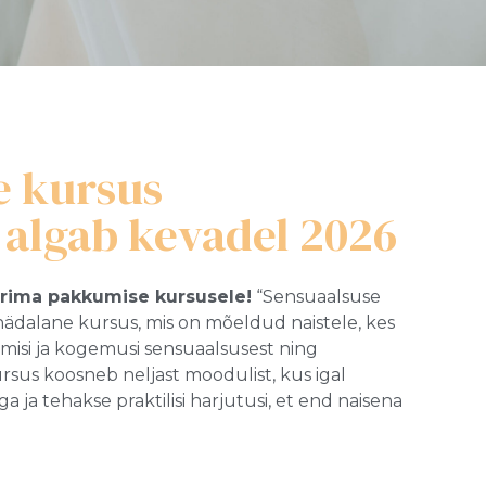
e kursus
algab kevadel 2026
parima pakkumise kursusele!
“Sensuaalsuse
ädalane kursus, mis on mõeldud naistele, kes
isi ja kogemusi sensuaalsusest ning
sus koosneb neljast moodulist, kus igal
 ja tehakse praktilisi harjutusi, et end naisena