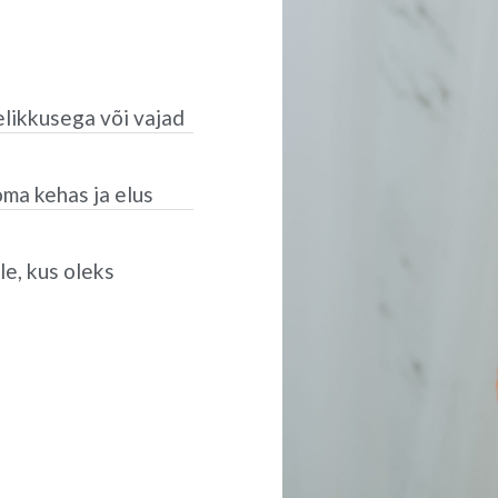
elikkusega või vajad
oma kehas ja elus
le, kus oleks