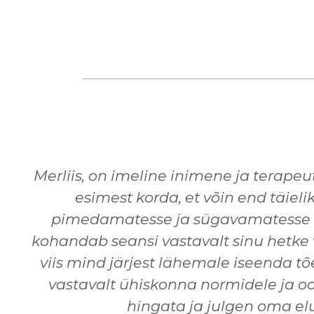
Merliis, on imeline inimene ja terapeu
esimest korda, et võin end täie
pimedamatesse ja sügavamatesse sop
kohandab seansi vastavalt sinu hetke v
viis mind järjest lähemale iseenda tõ
vastavalt ühiskonna normidele ja oo
hingata ja julgen oma elu