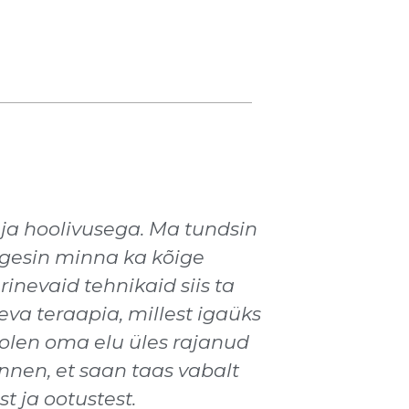
 ja hoolivusega. Ma tundsin
lgesin minna ka kõige
nevaid tehnikaid siis ta
eva teraapia, millest igaüks
t olen oma elu üles rajanud
nnen, et saan taas vabalt
 ja ootustest.​