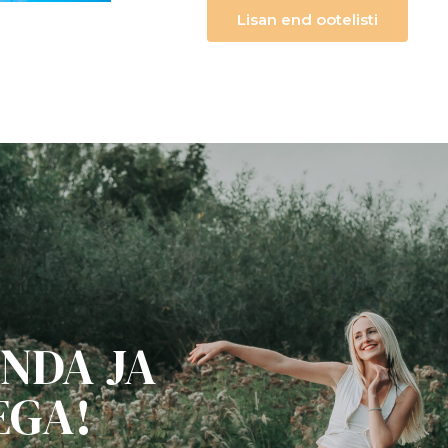
Lisan end ootelisti
NDA JA
EGA!