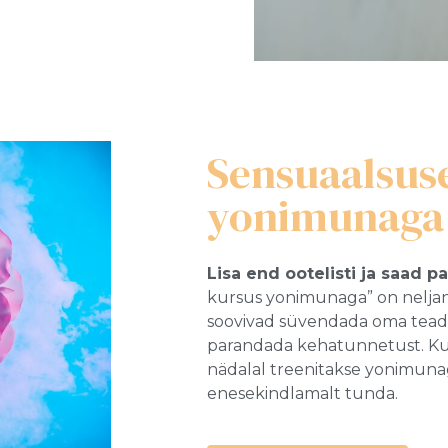
Sensuaalsus
yonimunaga 
Lisa end ootelisti ja saad 
kursus yonimunaga” on neljan
soovivad süvendada oma teadm
parandada kehatunnetust. Kur
nädalal treenitakse yonimunaga
enesekindlamalt tunda.