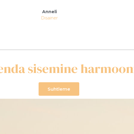
Anneli
Disainer
 enda sisemine harmoon
Suhtleme