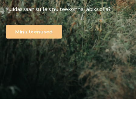
Kuidas saan sulle sinu teekonnal abiks olla?
Minu teenused