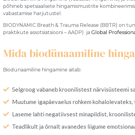
põhineb spetsiaalsete hingamismustrite kombineerimisel
vabastamise harjutustel.
BIODYNAMIC Breath & Trauma Release (BBTR) on tunn
praktikute assotsiatsiooni – AADP) ja
Global Profession
Mida biodünaamiline hin
Biodünaamiline hingamine aitab:
Selgroog vabaneb kroonilistest närvisüsteemi s
Muutume igapäevaelus rohkem kohalolevateks, 
Laseme lahti negatiivsest minapildist, kroonilist
Teadlikult ja õrnalt avanedes liigume emotsiona