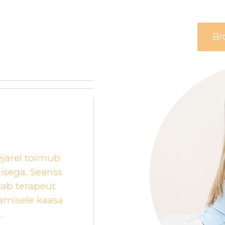
Br
ejärel toimub
isega. Seanss
tab terapeut
amisele kaasa
.