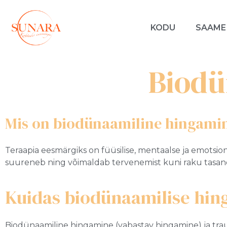
KODU
SAAME
Biodü
Mis on biodünaamiline hingami
Teraapia eesmärgiks on füüsilise, mentaalse ja emotsio
suureneb ning võimaldab tervenemist kuni raku tasandi
Kuidas biodünaamilise hin
Biodünaamiline hingamine (vabastav hingamine) ja tr