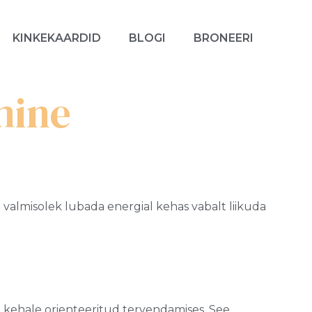
KINKEKAARDID
BLOGI
BRONEERI
mine
 valmisolek lubada energial kehas vabalt liikuda
kehale orienteeritud tervendamises. See