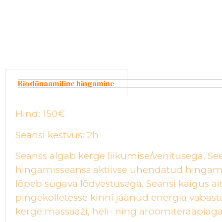
Biodünaamiline hingamine
Hind: 150€
Seansi kestvus: 2h
Seanss algab kerge liikumise/venitusega. Se
hingamisseanss aktiivse ühendatud hingam
lõpeb sügava lõdvestusega. Seansi käigus ai
pingekolletesse kinni jäänud energia vabast
kerge massaaži, heli- ning aroomiteraapiaga