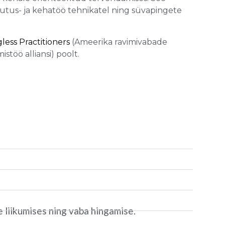
dutus- ja kehatöö tehnikatel ning süvapingete
less Practitioners
(Ameerika ravimivabade
stöö alliansi) poolt.
 liikumises ning vaba hingamise.