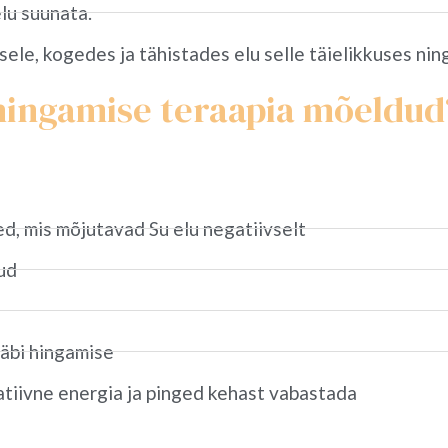
lu suunata.
le, kogedes ja tähistades elu selle täielikkuses ning 
 hingamise teraapia mõeldud
ed, mis mõjutavad Su elu negatiivselt
ud
läbi hingamise
atiivne energia ja pinged kehast vabastada