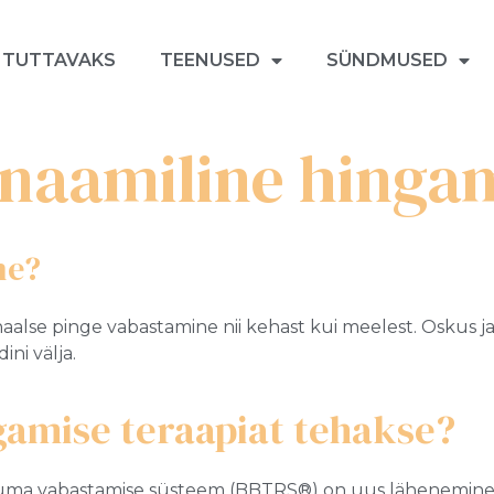
 TUTTAVAKS
TEENUSED
SÜNDMUSED
naamiline hinga
ne?
naalse pinge vabastamine nii kehast kui meelest. Oskus ja
ni välja.
gamise teraapiat tehakse?
auma vabastamise süsteem (BBTRS®) on uus lähenemine 