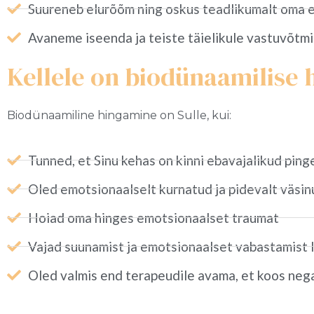
Suureneb elurõõm ning oskus teadlikumalt oma e
Avaneme iseenda ja teiste täielikule vastuvõtmise
Kellele on biodünaamilise
Biodünaamiline hingamine on Sulle, kui:
Tunned, et Sinu kehas on kinni ebavajalikud ping
Oled emotsionaalselt kurnatud ja pidevalt väsin
Hoiad oma hinges emotsionaalset traumat
Vajad suunamist ja emotsionaalset vabastamist 
Oled valmis end terapeudile avama, et koos neg