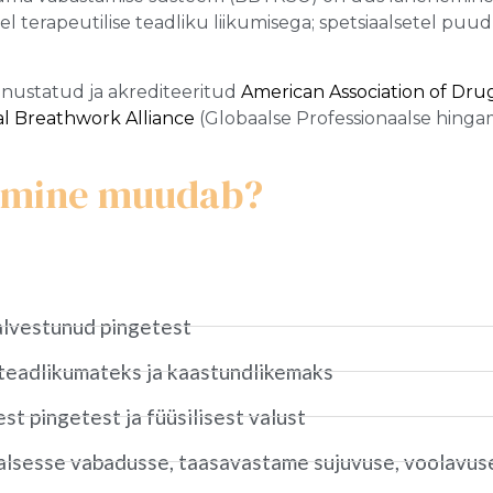
 terapeutilise teadliku liikumisega; spetsiaalsetel puu
ustatud ja akrediteeritud
American Association of Drug
al Breathwork Alliance
(Globaalse Professionaalse hingami
gamine muudab?
alvestunud pingetest
teadlikumateks ja kaastundlikemaks
est pingetest ja füüsilisest valust
alsesse vabadusse, taasavastame sujuvuse, voolavuse