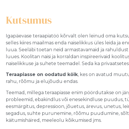
Kutsumus
Igapäevase teraapiatöö kõrvalt olen leinud oma kutsu
selles kiires maailmas enda naiselikkus üles leida ja
luua. Seeläbi toetan neid armastavamaid ja rahuldus
luues. Koolitan naisi ja korraldan inspireerivaid koolitu
naiselikkuse ja suhete teemadel. Seda ka privaatsetes 
Teraapiasse on oodatud kõik
, kes on avatud muutu
rahu, rõõmu ja elujõudu endas.
Teemad, millega teraapiasse enim pöördutakse on jä
probleemid, ebakindlus või enesekindluse puudus, t
eesmärgitus, depressioon, jõuetus, ärevus, unetus, l
segadus, suhte purunemine, rõõmu puudumine, sõltu
käitumishäired, meeleolu kõikumised jms.