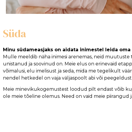
Süda
Minu südameasjaks on aidata inimestel leida oma
Mulle meeldib näha inimesi arenemas, neid muutuste teg
unistanud ja soovinud on. Meie elus on erinevaid etap
võimalusi, elu imelisust ja seda, mida me tegelikult väär
nendel hetkedel on vaja väljaspoolt abi või peegeldus
Meie minevikukogemustest loodud pilt endast võib kuj
ole meie tõeline olemus. Need on vaid meie piirangud j