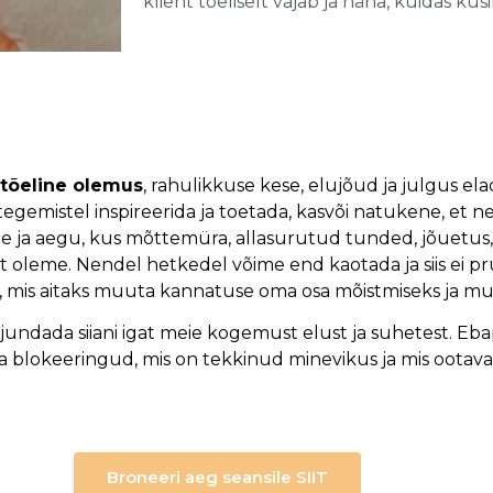
klient tõeliselt vajab ja näha, kuidas k
 tõeline olemus
, rahulikkuse kese, elujõud ja julgus ela
emistel inspireerida ja toetada, kasvõi natukene, et nen
pe ja aegu, kus mõttemüra, allasurutud tunded, jõuetus
t oleme. Nendel hetkedel võime end kaotada ja siis ei pruu
t, mis aitaks muuta kannatuse oma osa mõistmiseks ja mu
undada siiani igat meie kogemust elust ja suhetest. Eba
a blokeeringud, mis on tekkinud minevikus ja mis ootavad
Broneeri aeg seansile SIIT