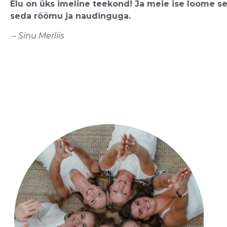
Elu on üks imeline teekond! Ja meie ise loome s
seda rõõmu ja naudinguga.
–
Sinu
Merliis