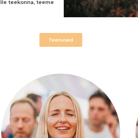
elle teekonna, teeme
Teenused