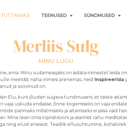
 TUTTAVAKS
TEENUSED
SÜNDMUSED
Merliis Sulg
MINU LUGU
 naine, ema. Minu südameasjaks on aidata inimestel leida 
 Mulle meeldib näha inimesi arenemas, neid
inspireerida
j
tanud ja soovinud on.
isin Elu, kuni jõudsin sügava tundmuseni, et teiste aitam
on vaja uskuda endasse, õnne kogemiseks on vaja endale
ntide parimaks mõistmiseks ja aitamiseks ei piisa vaid ha
r. Mina leian oma inpiratsiooni ja sisemist rahu meditatsi
 ning elust enesest. Teadlik ellusuhtumine, kohalolek 