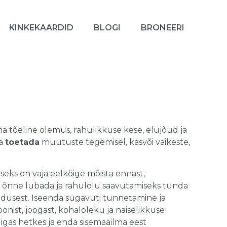
KINKEKAARDID
BLOGI
BRONEERI
oma tõeline olemus, rahulikkuse kese, elujõud ja
a
toetada
muutuste tegemisel, kasvõi väikeste,
iseks on vaja eelkõige mõista ennast,
 õnne lubada ja rahulolu saavutamiseks tunda
ridusest. Iseenda sügavuti tunnetamine ja
oonist, joogast, kohaloleku ja naiselikkuse
igas hetkes ja enda sisemaailma eest