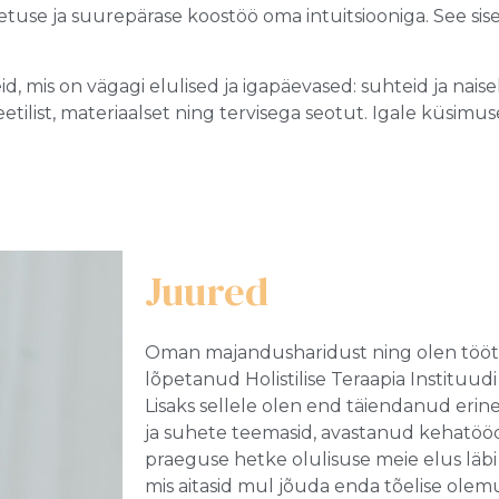
use ja suurepärase koostöö oma intuitsiooniga. See sis
, mis on vägagi elulised ja igapäevased: suhteid ja nai
ilist, materiaalset ning tervisega seotut. Igale küsimus
Juured
Oman majandusharidust ning olen tööt
lõpetanud Holistilise Teraapia Instituud
Lisaks sellele olen end täiendanud erin
ja suhete teemasid, avastanud kehatööd
praeguse hetke olulisuse meie elus läbi
mis aitasid mul jõuda enda tõelise olem