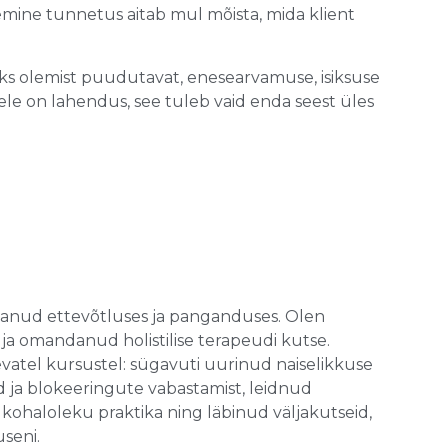
emine tunnetus aitab mul mõista, mida klient
seks olemist puudutavat, enesearvamuse, isiksuse
ele on lahendus, see tuleb vaid enda seest üles
anud ettevõtluses ja panganduses. Olen
i ja omandanud holistilise terapeudi kutse.
evatel kursustel: sügavuti uurinud naiselikkuse
 ja blokeeringute vabastamist, leidnud
 kohaloleku praktika ning läbinud väljakutseid,
useni.