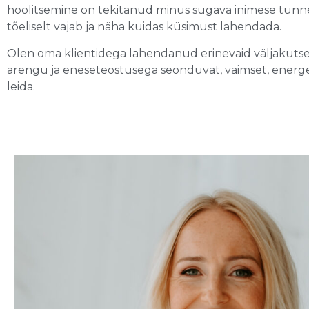
hoolitsemine on tekitanud minus sügava inimese tunnet
tõeliselt vajab ja näha kuidas küsimust lahendada.
Olen oma klientidega lahendanud erinevaid väljakutseid
arengu ja eneseteostusega seonduvat, vaimset, energeet
leida.