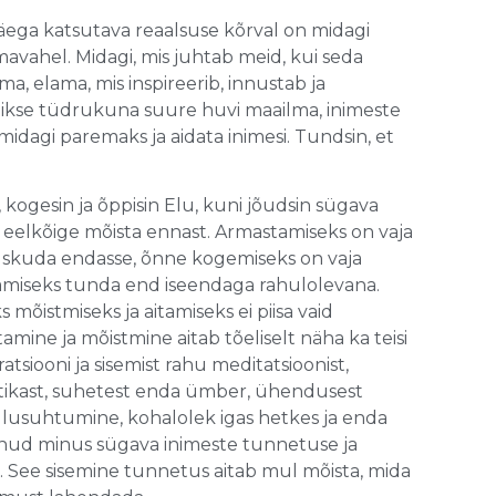
äega katsutava reaalsuse kõrval on midagi
mavahel. Midagi, mis juhtab meid, kui seda
, elama, mis inspireerib, innustab ja
äikse tüdrukuna suure huvi maailma, inimeste
idagi paremaks ja aidata inimesi. Tundsin, et
, kogesin ja õppisin Elu, kuni jõudsin sügava
a eelkõige mõista ennast. Armastamiseks on vaja
uskuda endasse, õnne kogemiseks on vaja
amiseks tunda end iseendaga rahulolevana.
mõistmiseks ja aitamiseks ei piisa vaid
mine ja mõistmine aitab tõeliselt näha ka teisi
tsiooni ja sisemist rahu meditatsioonist,
aktikast, suhetest enda ümber, ühendusest
llusuhtumine, kohalolek igas hetkes ja enda
anud minus sügava inimeste tunnetuse ja
. See sisemine tunnetus aitab mul mõista, mida