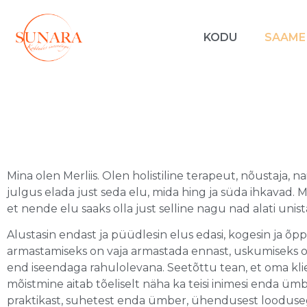
KODU
SAAME
Mina olen Merliis. Olen holistiline terapeut, nõustaja,
julgus elada just seda elu, mida hing ja süda ihkavad.
et nende elu saaks olla just selline nagu nad alati unis
Alustasin endast ja püüdlesin elus edasi, kogesin ja õpp
armastamiseks on vaja armastada ennast, uskumiseks 
end iseendaga rahulolevana. Seetõttu tean, et oma klie
mõistmine aitab tõeliselt näha ka teisi inimesi enda ümbe
praktikast, suhetest enda ümber, ühendusest loodusega