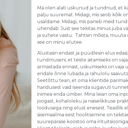
Ma olen alati uskunud ja tundnud, et k
palju suuremat. Midagi, mis seob kõik o
usaldame. Midagi, mis paneb meid tundma
ühendab. Just see tekitas minus juba v
ja suhete vastu. Tahtsin mõista, muuta m
see on minu elutee.
Alustasin endast ja püüdlesin elus edasi
tundmuseni, et teiste aitamiseks on vaj
armastada ennast, uskumiseks on vaja 
endale õnne lubada ja rahulolu saavut
Seetõttu tean, et oma klientide parimaks 
haridusest vaid iseenda sügavuti tunneta
inimesi enda ümber. Mina leian oma inpira
joogast, kohaloleku ja naiselikkuse pr
loodusega ning elust enesest. Teadlik e
sisemaailma eest hoolitsemine on tekit
suurepärase koostöö oma intuitsiooniga