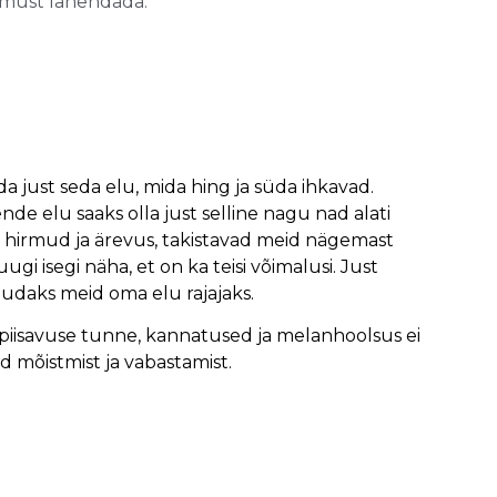
üsimust lahendada.
da just seda elu, mida hing ja süda ihkavad.
de elu saaks olla just selline nagu nad alati
, hirmud ja ärevus, takistavad meid nägemast
gi isegi näha, et on ka teisi võimalusi. Just
udaks meid oma elu rajajaks.
piisavuse tunne, kannatused ja melanhoolsus ei
 mõistmist ja vabastamist.