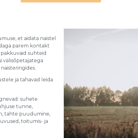
muse, et aidata naistel
 endaga parem kontakt
t pakkuvaid suhteid
si välisõpetajatega
naisteringides.
stele ja tahavad leida
rgnevad: suhete
ühjuse tunne,
ein, tahte puudumine,
vused, toitumis- ja