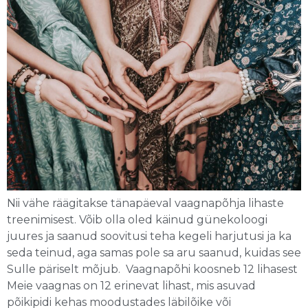
Nii vähe räägitakse tänapäeval vaagnapõhja lihaste
treenimisest. Võib olla oled käinud günekoloogi
juures ja saanud soovitusi teha kegeli harjutusi ja ka
seda teinud, aga samas pole sa aru saanud, kuidas see
Sulle päriselt mõjub. Vaagnapõhi koosneb 12 lihasest
Meie vaagnas on 12 erinevat lihast, mis asuvad
põikipidi kehas moodustades läbilõike või