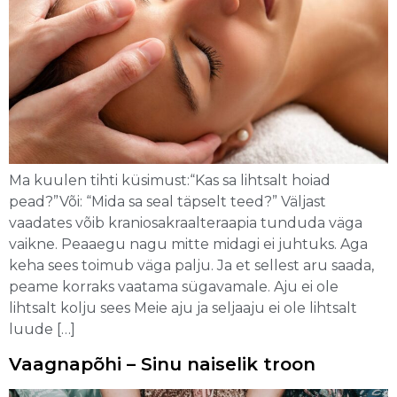
Ma kuulen tihti küsimust:“Kas sa lihtsalt hoiad
pead?”Või: “Mida sa seal täpselt teed?” Väljast
vaadates võib kraniosakraalteraapia tunduda väga
vaikne. Peaaegu nagu mitte midagi ei juhtuks. Aga
keha sees toimub väga palju. Ja et sellest aru saada,
peame korraks vaatama sügavamale. Aju ei ole
lihtsalt kolju sees Meie aju ja seljaaju ei ole lihtsalt
luude […]
Vaagnapõhi – Sinu naiselik troon