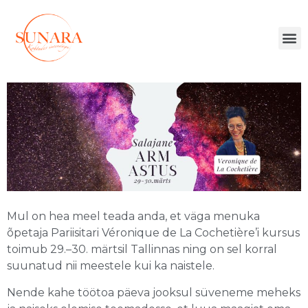
Mul on hea meel teada anda, et väga menuka
õpetaja Pariisitari Véronique de La Cochetière’i kursus
toimub 29.–30. märtsil Tallinnas ning on sel korral
suunatud nii meestele kui ka naistele.
Nende kahe töötoa päeva jooksul süveneme meheks