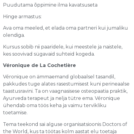
Puudutama õppimine ilma kavatsuseta
Hinge armastus:
Ava oma meeled, et elada oma partneri kui jumaliku
olendiga.
Kursus sobib nii paaridele, kui meestele ja naistele,
kes soovivad sügavaid suhteid kogeda.
Véronique de La Cochetière
Véronique on ämmaemand globaalsel tasandil,
pakkudes tuge alates rasestumisest kuni perineaalse
taastusravini. Ta on vaagnasisese osteopaatia praktik,
Ayurveda terapeut ja nelja tütre ema. Véronique
ühendab oma töös keha ja vaimu tervikliku
toetamise.
Tema teekond sai alguse organisatsioonis Doctors of
the World, kus ta töötas kolm aastat elu toetaja