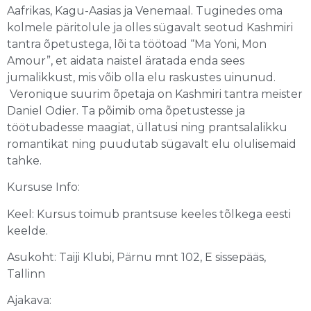
Aafrikas, Kagu-Aasias ja Venemaal. Tuginedes oma
kolmele päritolule ja olles sügavalt seotud Kashmiri
tantra õpetustega, lõi ta töötoad “Ma Yoni, Mon
Amour”, et aidata naistel äratada enda sees
jumalikkust, mis võib olla elu raskustes uinunud.
Veronique suurim õpetaja on Kashmiri tantra meister
Daniel Odier. Ta põimib oma õpetustesse ja
töötubadesse maagiat, üllatusi ning prantsalalikku
romantikat ning puudutab sügavalt elu olulisemaid
tahke.
Kursuse Info:
Keel: Kursus toimub prantsuse keeles tõlkega eesti
keelde.
Asukoht: Taiji Klubi, Pärnu mnt 102, E sissepääs,
Tallinn
Ajakava: